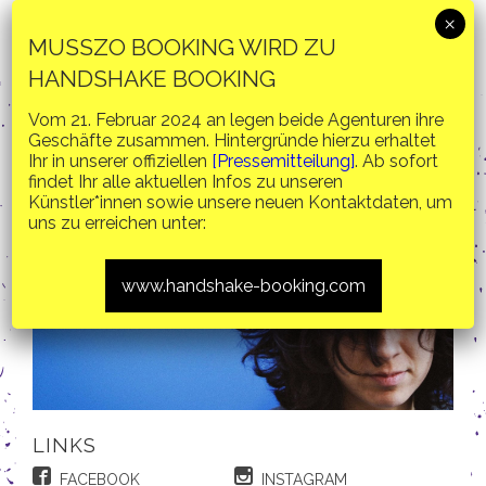
MUSSZO BOOKING WIRD ZU
HANDSHAKE BOOKING
LAURA CAHEN
Vom 21. Februar 2024 an legen beide Agenturen ihre
Geschäfte zusammen. Hintergründe hierzu erhaltet
NEO-CHANSON
POP
INDIE-FOLK
WORLD
Ihr in unserer offiziellen
[Pressemitteilung]
. Ab sofort
findet Ihr alle aktuellen Infos zu unseren
Künstler*innen sowie unsere neuen Kontaktdaten, um
uns zu erreichen unter:
www.handshake-booking.com
LINKS
FACEBOOK
INSTAGRAM